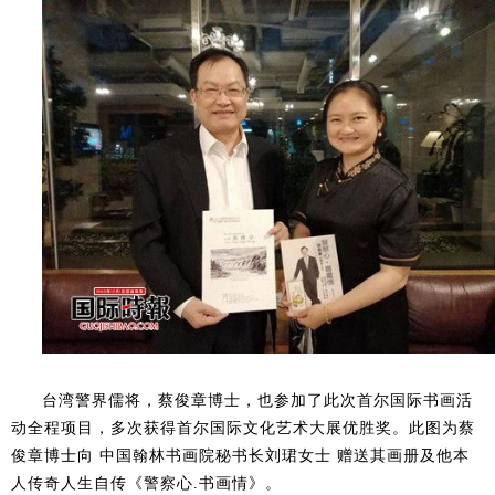
台湾警界儒将，蔡俊章博士，也参加了此次首尔国际书画活
动全程项目，多次获得首尔国际文化艺术大展优胜奖。此图为蔡
俊章博士向 中国翰林书画院秘书长刘珺女士 赠送其画册及他本
人传奇人生自传《警察心.书画情》。