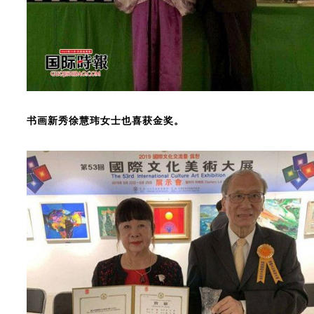
书画新秀徐慧玮女士也喜获金奖。