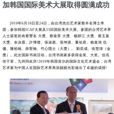
加韩国国际美术大展取得圆满成功
2019年6月18日至24日，由台湾杰出艺术家蔡丰名博士率
团，参加韩国ICAF大展及53回国际美术大展。参团的台湾艺术界
人士获奖的有蔡豐名 大獎、蔡俊章 大獎、楊靜江 大獎、蔡玉葉
大獎、余泳霜、許博傑、張淑惠、張坤源、董祐君、賴進鴻 伉
儷、陳柏翰、薛聖翰、竹心隱士（大獎）、 劉奕成、徐慧瑋（金
獎）。此次国际书画活动，台湾书画家多获得金奖、大奖。佳讯
传千里，九州同欢庆!2019年韩国首尔的国际文化艺术盛会，台湾
艺术家为中国人在国际艺术界再添靓丽光彩做出了卓越的成绩!
1
2
3
4