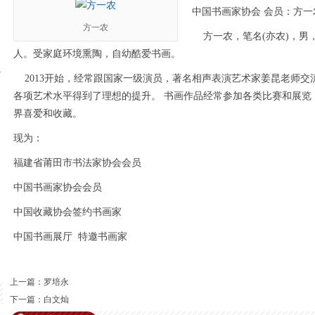
中国书画家协会
会员：
方一
方一农
方一农，笔名
(
亦农)
，男，
人。受家庭环境熏陶，自幼酷爱书画。
A
2013
开始，经常跟
国家一级演员，著名相声表演艺术家姜昆
老师交
各项艺术水平得到了理想的提升
。
书画作品经常参加各类比赛和展览
界喜爱和收藏
。
现为：
福建省莆田市书法家协会会员
中国书画家协会
会员
中国收藏协会
签约书画家
中国书画展厅
特邀书画家
上一篇：
罗培永
下一篇：
白文灿