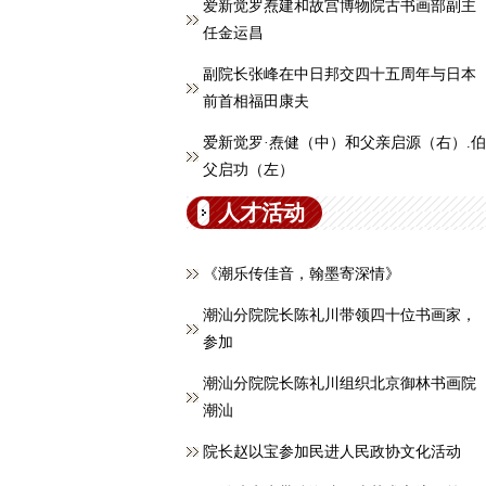
爱新觉罗焘建和故宫博物院古书画部副主
任金运昌
副院长张峰在中日邦交四十五周年与日本
前首相福田康夫
爱新觉罗·焘健（中）和父亲启源（右）.伯
父启功（左）
人才活动
《潮乐传佳音，翰墨寄深情》
潮汕分院院长陈礼川带领四十位书画家，
参加
潮汕分院院长陈礼川组织北京御林书画院
潮汕
院长赵以宝参加民进人民政协文化活动