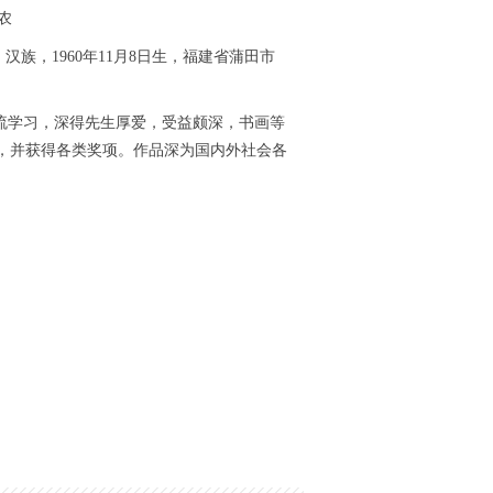
农
汉族，1960
年11
月8
日生，福建省蒲田市
流学习，深得先生厚爱，受益颇深，书画等
，并获得各类奖项。作品深为国内外社会各