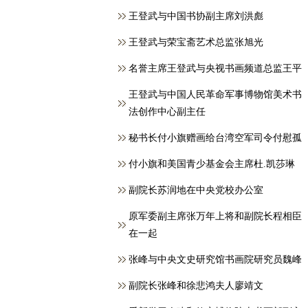
王登武与中国书协副主席刘洪彪
王登武与荣宝斋艺术总监张旭光
名誉主席王登武与央视书画频道总监王平
王登武与中国人民革命军事博物馆美术书
法创作中心副主任
秘书长付小旗赠画给台湾空军司令付慰孤
付小旗和美国青少基金会主席杜.凯莎琳
副院长苏润地在中央党校办公室
原军委副主席张万年上将和副院长程相臣
在一起
张峰与中央文史研究馆书画院研究员魏峰
副院长张峰和徐悲鸿夫人廖靖文