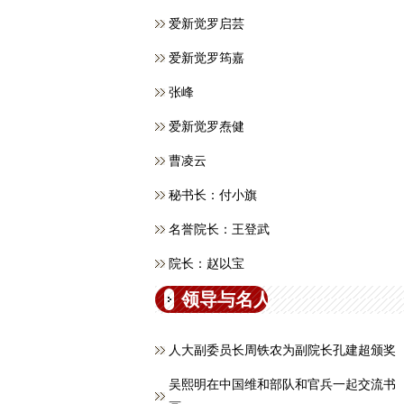
爱新觉罗启芸
爱新觉罗筠嘉
张峰
爱新觉罗焘健
曹凌云
秘书长：付小旗
名誉院长：王登武
院长：赵以宝
领导与名人
人大副委员长周铁农为副院长孔建超颁奖
吴熙明在中国维和部队和官兵一起交流书