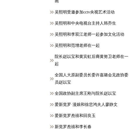
画
吴熙明受邀参加cctv央视艺术活动
吴熙明和中央电视台主持人韩乔生
吴熙明和李双江老师一起参加文化活动
吴熙明和范增老师在一起
院长赵以宝和黄宾虹后裔黄努卫老师在一
起
全国人大原副委员长委许嘉璐会见政协委
员赵以宝
全国政协副主席王刚与院长赵以宝
爱新觉罗·漫娘和徐悲鸿夫人廖静文
爱新觉罗焘禧和回良玉
新觉罗焘禧和李长春